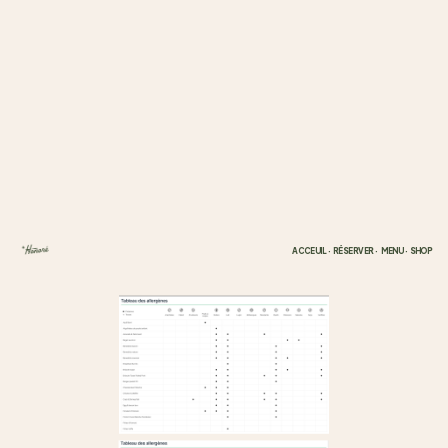
ACCEUIL
· 
RÉSERVER
·
 MENU
· 
SHOP