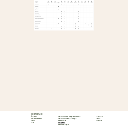
HONORÉ BRUNCH
À propos
Instagram
Réserver à Saint Rémy de Provence
Nos Restaurants
Tik Tok
Réserver à l'Isle sur la Sorgue
Menu
Facebook
Brunch Privé
Shop
Allergènes
Mentions légales